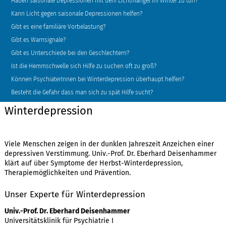
Haben saisonale Depressionen mit dem Lichtmangel im Winter zu tun?
Kann Licht gegen saisonale Depressionen helfen?
Gibt es eine familiäre Vorbelastung?
Gibt es Warnsignale?
Gibt es Unterschiede bei den Geschlechtern?
Ist die Hemmschwelle sich Hilfe zu suchen oft zu groß?
Können PsychiaterInnen bei Winterdepression überhaupt helfen?
Besteht die Gefahr dass man sich zu spät Hilfe sucht?
Winterdepression
Viele Menschen zeigen in der dunklen Jahreszeit Anzeichen einer
depressiven Verstimmung. Univ.-Prof. Dr. Eberhard Deisenhammer
klärt auf über Symptome der Herbst-Winterdepression,
Therapiemöglichkeiten und Prävention.
Unser Experte für Winterdepression
Univ.-Prof. Dr. Eberhard Deisenhammer
Universitätsklinik für Psychiatrie I